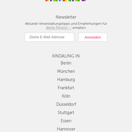
Newsletter
Aktuelle Veranstaltungstipps und Empfehlungen für
deine Region
Berlin
erhalten.
München
Hamburg
Frankfurt
KINDALING IN
Köln
Düsseldorf
Berlin
Stuttgart
München
Essen
Hamburg
Hannover
Frankfurt
Leipzig
Köln
Dresden
Düsseldorf
Nürnberg
Wien
Stuttgart
Zürich
Essen
Andere
Hannover
Regionen