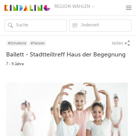
REGION WÄHLEN
BERLIN
MÜNCHEN
HAMBURG
FRANKFURT
KÖLN
DÜSSELDORF
teilen
#Schulkind
#Tanzen
STUTTGART
Ballett - Stadtteiltreff Haus der Begegnung
ESSEN
HANNOVER
7 - 9 Jahre
LEIPZIG
DRESDEN
NÜRNBERG
WIEN
ZÜRICH
ANDERE
REGIONEN