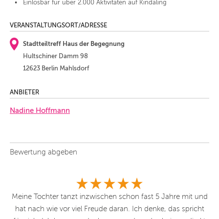
Einlösbar für über 2.000 Aktivitäten auf Kindaling
VERANSTALTUNGSORT/ADRESSE
Stadtteiltreff Haus der Begegnung
Hultschiner Damm 98
12623 Berlin Mahlsdorf
ANBIETER
Nadine Hoffmann
Bewertung abgeben
n
Meine Tochter tanzt inzwischen schon fast 5 Jahre mit und
Mei
ten
hat nach wie vor viel Freude daran. Ich denke, das spricht