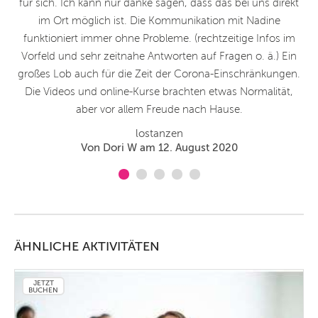
ei
für sich. Ich kann nur danke sagen, dass das bei uns direkt
W
n.
im Ort möglich ist. Die Kommunikation mit Nadine
eam
funktioniert immer ohne Probleme. (rechtzeitige Infos im
ald
Vorfeld und sehr zeitnahe Antworten auf Fragen o. ä.) Ein
e
großes Lob auch für die Zeit der Corona-Einschränkungen.
Die Videos und online-Kurse brachten etwas Normalität,
aber vor allem Freude nach Hause.
lostanzen
Von Dori W am 12. August 2020
ÄHNLICHE AKTIVITÄTEN
JETZT
BUCHEN