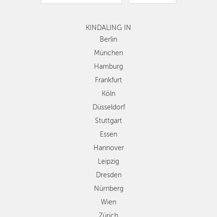
Hamburg
Frankfurt
KINDALING IN
Köln
Düsseldorf
Berlin
Stuttgart
München
Essen
Hamburg
Hannover
Frankfurt
Leipzig
Köln
Dresden
Düsseldorf
Nürnberg
Wien
Stuttgart
Zürich
Essen
Andere
Hannover
Regionen
Leipzig
Dresden
Nürnberg
Wien
Zürich