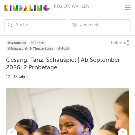
REGION WÄHLEN
BERLIN
MÜNCHEN
HAMBURG
FRANKFURT
KÖLN
DÜSSELDORF
teilen
#Schulkind
#Tanzen
STUTTGART
#Schauspiel- & Theaterkurse
#Musik
ESSEN
Gesang, Tanz, Schauspiel | Ab September
HANNOVER
LEIPZIG
2026| 2 Probetage
DRESDEN
12 - 18 Jahre
NÜRNBERG
WIEN
ZÜRICH
ANDERE
REGIONEN