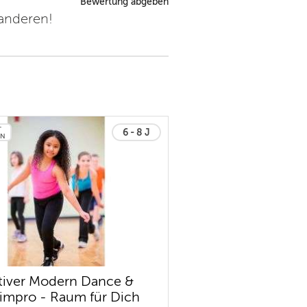
Bewertung abgeben
 anderen!
T
6 - 8 J
EN
tiver Modern Dance &
impro - Raum für Dich