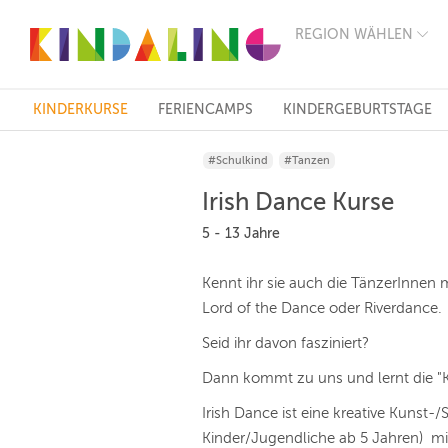
REGION WÄHLEN
BERLIN
MÜNCHEN
HAMBURG
FRANKFURT
KINDERKURSE
FERIENCAMPS
KINDERGEBURTSTAGE
KÖLN
DÜSSELDORF
#Schulkind
#Tanzen
STUTTGART
ESSEN
Irish Dance Kurse
HANNOVER
LEIPZIG
5 - 13 Jahre
DRESDEN
NÜRNBERG
Kennt ihr sie auch die TänzerInnen 
WIEN
Lord of the Dance oder Riverdance.
ZÜRICH
ANDERE
Seid ihr davon fasziniert?
REGIONEN
Dann kommt zu uns und lernt die "K
Irish Dance ist eine kreative Kunst-/
Kinder/Jugendliche ab 5 Jahren) mit