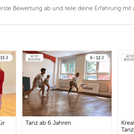
erste Bewertung ab und teile deine Erfahrung mit
JETZT
JETZ
 15 J
6 - 12 J
BUCHEN
BUCH
ür
Tanz ab 6 Jahren
Krea
Tanz