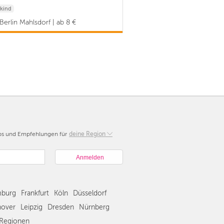
kind
Berlin Mahlsdorf | ab 8 €
pps und Empfehlungen für
Berlin
deine Region
München
Hamburg
Frankfurt
Köln
burg
Frankfurt
Köln
Düsseldorf
Düsseldorf
Stuttgart
over
Leipzig
Dresden
Nürnberg
Essen
Regionen