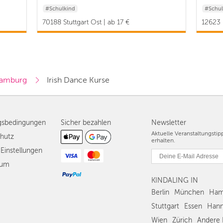
#Schulkind
#Schul
70188 Stuttgart Ost | ab 17 €
12623 
Hamburg
Irish Dance Kurse
gsbedingungen
Sicher bezahlen
Newsletter
Aktuelle Veranstaltungsti
hutz
erhalten.
Einstellungen
sum
KINDALING IN
Berlin
München
Ham
Stuttgart
Essen
Hann
Wien
Zürich
Andere 