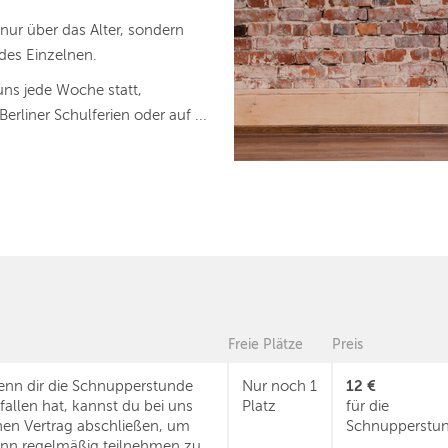
 nur über das Alter, sondern
des Einzelnen.
uns jede Woche statt,
rliner Schulferien oder auf ...
Freie Plätze
Preis
12 €
nn dir die Schnupperstunde
Nur noch 1
fallen hat, kannst du bei uns
Platz
für die
nen Vertrag abschließen, um
Schnupperstu
nn regelmäßig teilnehmen zu