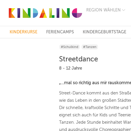
REGION WÄHLEN
BERLIN
MÜNCHEN
HAMBURG
FRANKFURT
KINDERKURSE
FERIENCAMPS
KINDERGEBURTSTAGE
KÖLN
DÜSSELDORF
#Schulkind
#Tanzen
STUTTGART
ESSEN
Streetdance
HANNOVER
LEIPZIG
8 - 12 Jahre
DRESDEN
NÜRNBERG
„...mal so richtig aus mir rauskomm
WIEN
ZÜRICH
Street-Dance kommt aus den Straßen
ANDERE
wie das Leben in den großen Städten
REGIONEN
Dir schnelle, kraftvolle Schritte u
eignet sich auch für Kids und Teeni
Tanzen. Jede Stunde beinhaltet War
und ausdrucksvolle Choreographien 