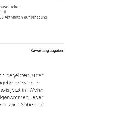
tausdrucken
Kauf
00 Aktivitäten auf Kindaling
Bewertung abgeben
ch begeistert, über
Ein super schönes Yoga
angeboten wird. In
Atmosphäre. Man fühlt sich r
axis jetzt im Wohn-
Kurs-Angebot bei sympathisch
eilgenommen, jeder
der Sache und den Teilneh
Hier wird Nähe und
bamboo yoga mit Online Ku
Ausgeglichenheit herzustell