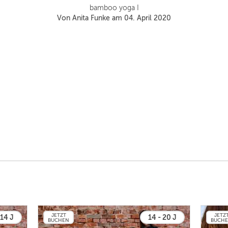
bamboo yoga I
Von Anita Funke am 04. April 2020
JETZT
JETZ
 14 J
14 - 20 J
BUCHEN
BUCH