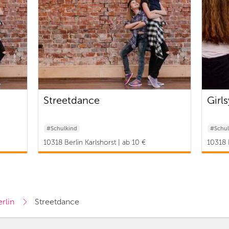
Streetdance
Girl
#Schulkind
#Schul
10318 Berlin Karlshorst | ab 10 €
10318 B
rlin
Streetdance