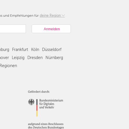
pps und Empfehlungen für
Berlin
deine Region
München
Hamburg
Frankfurt
Köln
burg
Frankfurt
Köln
Düsseldorf
Düsseldorf
Stuttgart
over
Leipzig
Dresden
Nürnberg
Essen
Regionen
Hannover
Leipzig
Dresden
Nürnberg
Wien
Zürich
Andere
Regionen