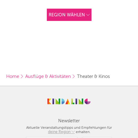
REGION WÄHLEN
ANDERE
REGIONEN
Vorschlag basierend
auf deinem Standort
Hier findest du vor
allem Online-
Angebote und
Angebote außerhalb
unserer Städte.
Home
Ausflüge & Aktivitäten
Theater & Kinos
BERLIN
MÜNCHEN
HAMBURG
FRANKFURT
Newsletter
Aktuelle Veranstaltungstipps und Empfehlungen für
KÖLN
deine Region
Berlin
erhalten.