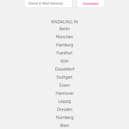
München
DÜSSELDORF
Hamburg
STUTTGART
Frankfurt
KINDALING IN
Köln
ESSEN
Düsseldorf
Berlin
Stuttgart
München
HANNOVER
Essen
Hamburg
LEIPZIG
Hannover
Frankfurt
Leipzig
DRESDEN
Köln
Dresden
Düsseldorf
Nürnberg
NÜRNBERG
Wien
Stuttgart
WIEN
Zürich
Essen
Andere
Hannover
ZÜRICH
Regionen
Leipzig
Dresden
Nürnberg
Wien