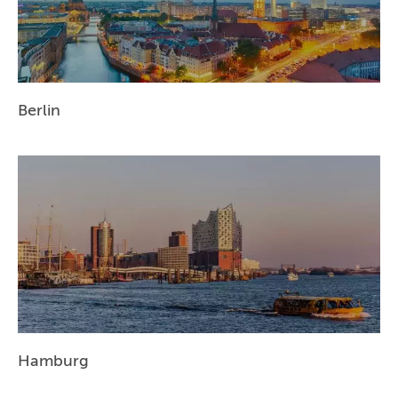
BERLIN
MÜNCHEN
HAMBURG
Berlin
FRANKFURT
KÖLN
DÜSSELDORF
STUTTGART
ESSEN
HANNOVER
LEIPZIG
Hamburg
DRESDEN