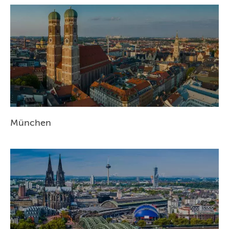
NÜRNBERG
WIEN
ZÜRICH
München