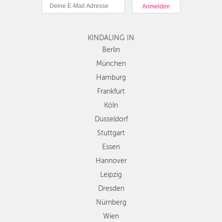
München
DÜSSELDORF
Hamburg
STUTTGART
Frankfurt
KINDALING IN
Köln
ESSEN
Düsseldorf
Berlin
Stuttgart
München
HANNOVER
Essen
Hamburg
LEIPZIG
Hannover
Frankfurt
Leipzig
DRESDEN
Köln
Dresden
Düsseldorf
Nürnberg
NÜRNBERG
Wien
Stuttgart
WIEN
Zürich
Essen
Andere
Hannover
ZÜRICH
Regionen
Leipzig
Dresden
Nürnberg
Wien