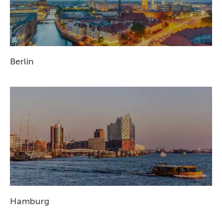
BERLIN
MÜNCHEN
HAMBURG
Berlin
FRANKFURT
KÖLN
DÜSSELDORF
STUTTGART
ESSEN
HANNOVER
LEIPZIG
Hamburg
DRESDEN