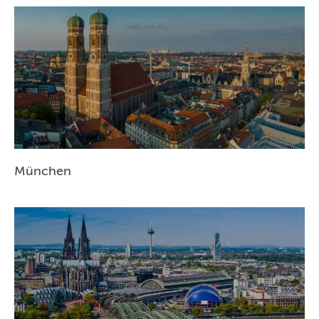
NÜRNBERG
WIEN
ZÜRICH
München