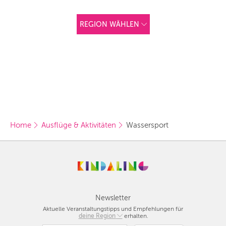
REGION WÄHLEN
ANDERE
REGIONEN
Vorschlag basierend
auf deinem Standort
Hier findest du vor
allem Online-
Angebote und
Angebote außerhalb
unserer Städte.
Home
Ausflüge & Aktivitäten
Wassersport
BERLIN
MÜNCHEN
HAMBURG
FRANKFURT
Newsletter
Aktuelle Veranstaltungstipps und Empfehlungen für
KÖLN
deine Region
Berlin
erhalten.