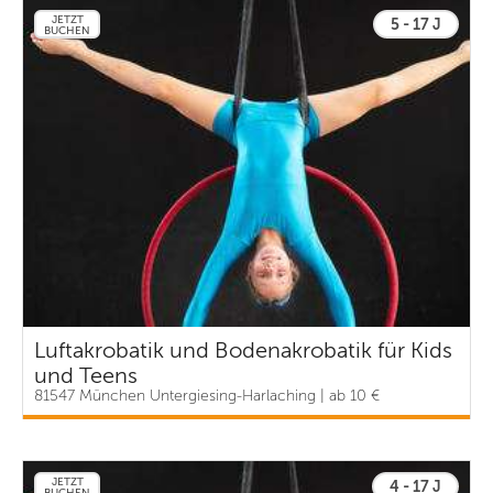
JETZT
5 - 17 J
BUCHEN
Luftakrobatik und Bodenakrobatik für Kids
und Teens
81547 München Untergiesing-Harlaching | ab 10 €
JETZT
4 - 17 J
BUCHEN