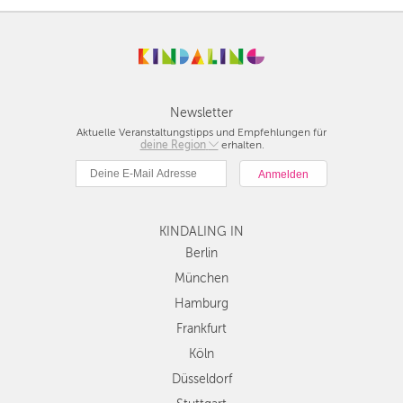
Newsletter
Aktuelle Veranstaltungstipps und Empfehlungen für
deine Region
Berlin
erhalten.
München
Hamburg
Frankfurt
KINDALING IN
Köln
Düsseldorf
Berlin
Stuttgart
München
Essen
Hamburg
Hannover
Frankfurt
Leipzig
Köln
Dresden
Düsseldorf
Nürnberg