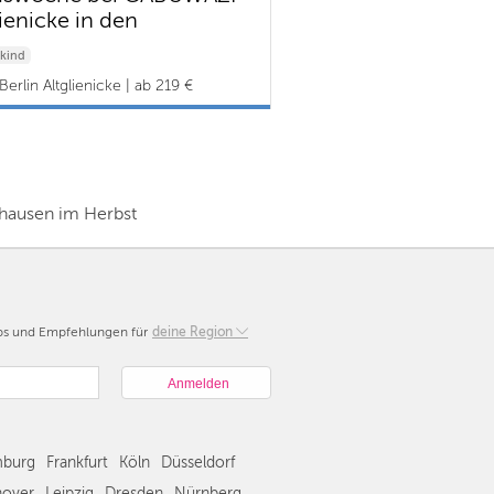
lienicke in den
stferien
kind
erlin Altglienicke | ab 219 €
hausen im Herbst
pps und Empfehlungen für
Berlin
deine Region
München
Hamburg
Frankfurt
Köln
burg
Frankfurt
Köln
Düsseldorf
Düsseldorf
Stuttgart
over
Leipzig
Dresden
Nürnberg