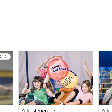
 14 J
Zirkusferien für
Zirk