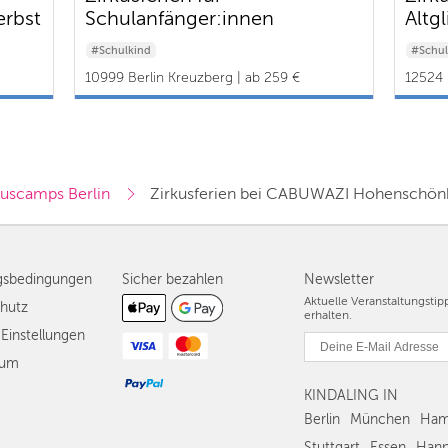
rbst
Schulanfänger:innen
Altg
Kreuzberg Sommer
Herb
#Schulkind
#Schul
10999 Berlin Kreuzberg | ab 259 €
12524 B
kuscamps Berlin
Zirkusferien bei CABUWAZI Hohenschön
gsbedingungen
Sicher bezahlen
Newsletter
Aktuelle Veranstaltungsti
hutz
erhalten.
Einstellungen
sum
KINDALING IN
Berlin
München
Ham
Stuttgart
Essen
Hann