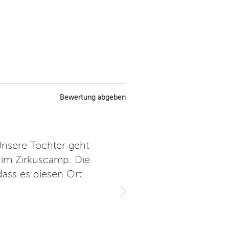
Bewertung abgeben
Unsere Tochter geht
Hier gibt es schöne Kurse f
e im Zirkuscamp. Die
morgen wiederkommen. Für mi
dass es diesen Ort
wie alles auf dem Gelände ke
abwechslungsreich und günst