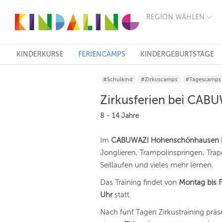
REGION WÄHLEN
BERLIN
MÜNCHEN
HAMBURG
FRANKFURT
KINDERKURSE
FERIENCAMPS
KINDERGEBURTSTAGE
KÖLN
DÜSSELDORF
#Schulkind
#Zirkuscamps
#Tagescamps 
STUTTGART
ESSEN
Zirkusferien bei CAB
HANNOVER
LEIPZIG
8 - 14 Jahre
DRESDEN
NÜRNBERG
Im
CABUWAZI Hohenschönhausen
WIEN
Jonglieren, Trampolinspringen, Trap
ZÜRICH
ANDERE
Seillaufen und vieles mehr lernen.
REGIONEN
Das Training findet von
Montag bis F
Uhr
statt.
Nach fünf Tagen Zirkustraining präsen