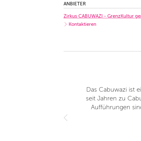
ANBIETER
Zirkus CABUWAZI - GrenzKultur g
Kontaktieren
Kids - auf hohem Niveau. Und
Das Cabuwazi ist e
anonen sein! Wunderbare
seit Jahren zu Cabu
 kleinen Künstler mit ihren
Aufführungen sind
Zelt ist beheizt und die
ow etwas warmes / kaltes
t es. Tolle Location, tolles