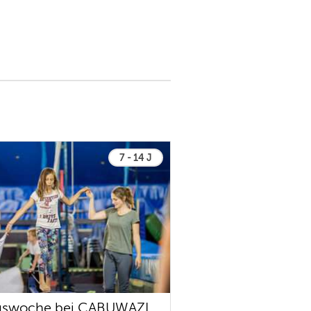
7 - 14 J
uswoche bei CABUWAZI