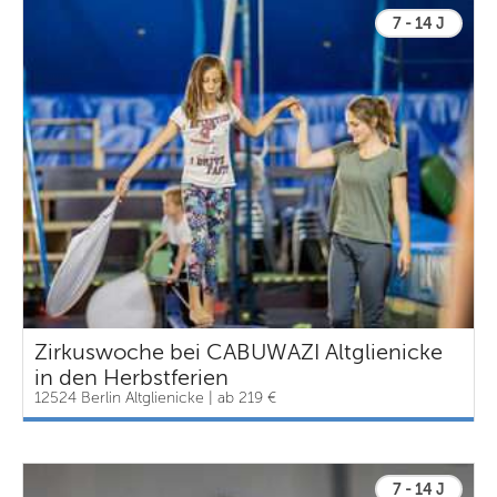
7 - 14 J
Zirkuswoche bei CABUWAZI Altglienicke
in den Herbstferien
12524 Berlin Altglienicke | ab 219 €
7 - 14 J