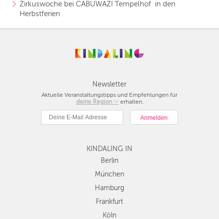
Zirkuswoche bei CABUWAZI Tempelhof  in den 
Herbstferien
Newsletter
Aktuelle Veranstaltungstipps und Empfehlungen für
deine Region
Berlin
erhalten.
München
Hamburg
Frankfurt
KINDALING IN
Köln
Düsseldorf
Berlin
Stuttgart
München
Essen
Hamburg
Hannover
Frankfurt
Leipzig
Köln
Dresden