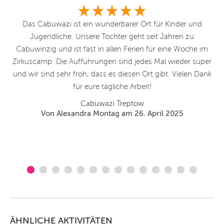
s -
Das Cabuwazi ist ein wunderbarer Ort für Kinder und
H
cht
Jugendliche. Unsere Tochter geht seit Jahren zu
fr
it
Cabuwinzig und ist fast in allen Ferien für eine Woche im
it
Zirkuscamp. Die Aufführungen sind jedes Mal wieder super
a
as
und wir sind sehr froh, dass es diesen Ort gibt. Vielen Dank
E
er
für eure tägliche Arbeit!
Cabuwazi Treptow
lle
Von Alexandra Montag am 26. April 2025
ÄHNLICHE AKTIVITÄTEN