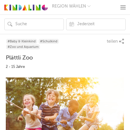
REGION WÄHLEN
BERLIN
MÜNCHEN
HAMBURG
FRANKFURT
KÖLN
DÜSSELDORF
teilen
#Baby & Kleinkind
#Schulkind
STUTTGART
#Zoo und Aquarium
ESSEN
Plättli Zoo
HANNOVER
LEIPZIG
2 - 15 Jahre
DRESDEN
NÜRNBERG
WIEN
ZÜRICH
ANDERE
REGIONEN