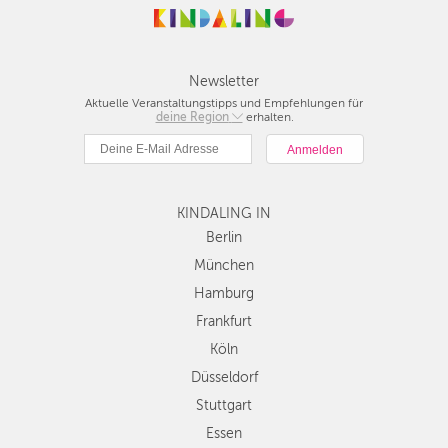
Newsletter
Aktuelle Veranstaltungstipps und Empfehlungen für
deine Region
Berlin
erhalten.
München
Hamburg
Frankfurt
KINDALING IN
Köln
Düsseldorf
Berlin
Stuttgart
München
Essen
Hamburg
Hannover
Frankfurt
Leipzig
Köln
Dresden
Düsseldorf
Nürnberg
Wien
Stuttgart
Zürich
Essen