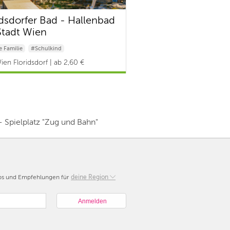
idsdorfer Bad - Hallenbad
Stadt Wien
 Familie
#Schulkind
& Kleinkind
ien Floridsdorf | ab 2,60 €
 Spielplatz "Zug und Bahn"
pps und Empfehlungen für
Berlin
deine Region
München
Hamburg
Frankfurt
Köln