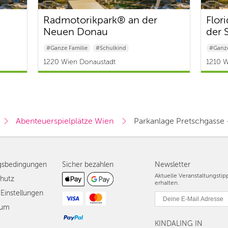
Radmotorikpark® an der
Flor
Neuen Donau
der 
#Ganze Familie
#Schulkind
#Ganze
#Baby & Kleinkind
#Baby 
1220 Wien Donaustadt
1210 W
Abenteuerspielplätze Wien
Parkanlage Pretschgasse -
gsbedingungen
Sicher bezahlen
Newsletter
Aktuelle Veranstaltungsti
hutz
erhalten.
Einstellungen
sum
KINDALING IN