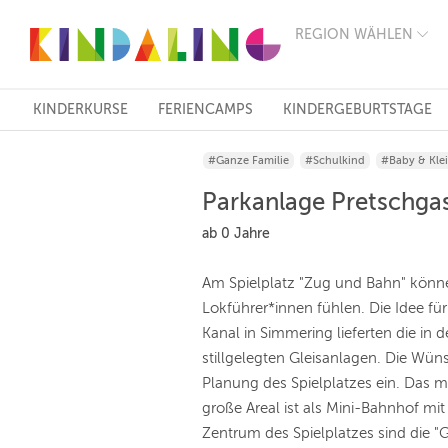
REGION WÄHLEN
BERLIN
MÜNCHEN
HAMBURG
FRANKFURT
KINDERKURSE
FERIENCAMPS
KINDERGEBURTSTAGE
KÖLN
DÜSSELDORF
#Ganze Familie
#Schulkind
#Baby & Kle
STUTTGART
ESSEN
Parkanlage Pretschgas
HANNOVER
LEIPZIG
ab 0 Jahre
DRESDEN
NÜRNBERG
Am Spielplatz "Zug und Bahn" könne
WIEN
Lokführer*innen fühlen. Die Idee f
ZÜRICH
ANDERE
Kanal in Simmering lieferten die in 
REGIONEN
stillgelegten Gleisanlagen. Die Wüns
Planung des Spielplatzes ein. Das 
große Areal ist als Mini-Bahnhof mit
Zentrum des Spielplatzes sind die "