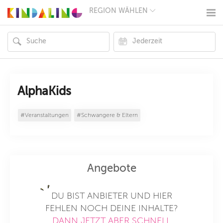
REGION WÄHLEN
BERLIN
MÜNCHEN
HAMBURG
FRANKFURT
KÖLN
DÜSSELDORF
STUTTGART
ESSEN
AlphaKids
HANNOVER
LEIPZIG
#Veranstaltungen
#Schwangere & Eltern
DRESDEN
NÜRNBERG
WIEN
ZÜRICH
ANDERE
REGIONEN
Angebote
DU BIST ANBIETER UND HIER
FEHLEN NOCH DEINE INHALTE?
DANN JETZT ABER SCHNELL