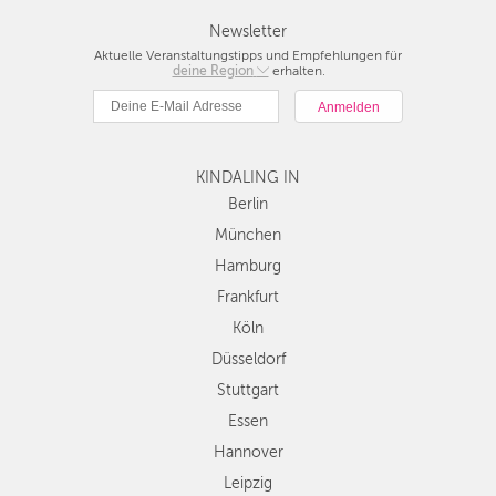
Newsletter
Aktuelle Veranstaltungstipps und Empfehlungen für
deine Region
Berlin
erhalten.
München
Hamburg
Frankfurt
KINDALING IN
Köln
Düsseldorf
Berlin
Stuttgart
München
Essen
Hamburg
Hannover
Frankfurt
Leipzig
Köln
Dresden
Düsseldorf
Nürnberg
Wien
Stuttgart
Zürich
Essen
Andere
Hannover
Regionen
Leipzig