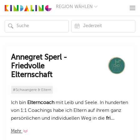
REGION WÄHLEN
BERLIN
MÜNCHEN
HAMBURG
FRANKFURT
KÖLN
DÜSSELDORF
STUTTGART
ESSEN
Annegret Sperl -
HANNOVER
Friedvolle
LEIPZIG
Elternschaft
DRESDEN
NÜRNBERG
WIEN
#Schwangere & Eltern
ZÜRICH
ANDERE
Ich bin
Elterncoach
mit Leib und Seele. In hunderten
REGIONEN
von 1:1 Coachings habe ich Eltern auf ihrem ganz
persönlichen und individuellen Weg in die
fri...
Mehr