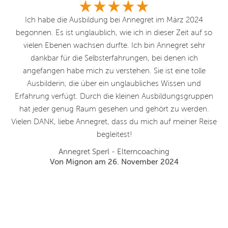
ter
Ich habe die Ausbildung bei Annegret im März 2024
D
begonnen. Es ist unglaublich, wie ich in dieser Zeit auf so
fu
vielen Ebenen wachsen durfte. Ich bin Annegret sehr
d
m,
dankbar für die Selbsterfahrungen, bei denen ich
u
angefangen habe mich zu verstehen. Sie ist eine tolle
d
Ausbilderin, die über ein unglaubliches Wissen und
Erfahrung verfügt. Durch die kleinen Ausbildungsgruppen
f
hat jeder genug Raum gesehen und gehört zu werden.
ve
Vielen DANK, liebe Annegret, dass du mich auf meiner Reise
ch
begleitest!
at
Annegret Sperl - Elterncoaching
ich
Von Mignon am 26. November 2024
gen
n.
s
te