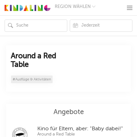
REGION WÄHLEN
BERLIN
MÜNCHEN
HAMBURG
FRANKFURT
KÖLN
DÜSSELDORF
STUTTGART
ESSEN
Around a Red
HANNOVER
Table
LEIPZIG
DRESDEN
NÜRNBERG
#Ausflüge & Aktivitäten
WIEN
ZÜRICH
ANDERE
REGIONEN
Angebote
Kino für Eltern, aber: "Baby dabei!"
Around a Red Table