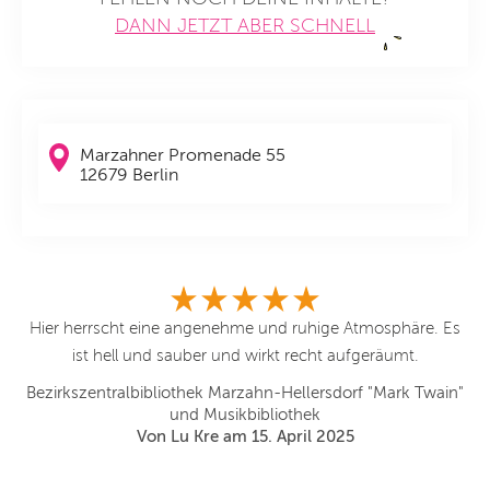
DANN JETZT ABER SCHNELL
Marzahner Promenade 55
12679 Berlin
ren
Hier herrscht eine angenehme und ruhige Atmosphäre. Es
n
ist hell und sauber und wirkt recht aufgeräumt.
Bi
Bezirkszentralbibliothek Marzahn-Hellersdorf "Mark Twain"
Da
und Musikbibliothek
in"
Von Lu Kre am 15. April 2025
Bi
of