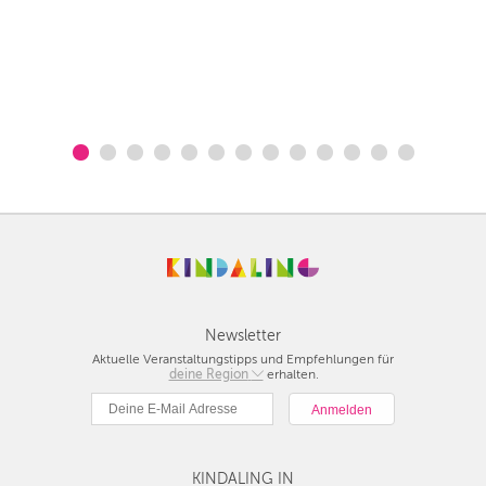
Newsletter
Aktuelle Veranstaltungstipps und Empfehlungen für
deine Region
Berlin
erhalten.
München
Hamburg
Frankfurt
KINDALING IN
Köln