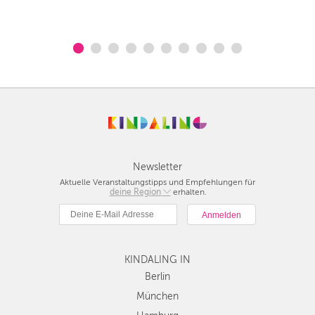
Newsletter
Aktuelle Veranstaltungstipps und Empfehlungen für
deine Region
Berlin
erhalten.
München
Hamburg
Frankfurt
KINDALING IN
Köln
Düsseldorf
Berlin
Stuttgart
München
Essen