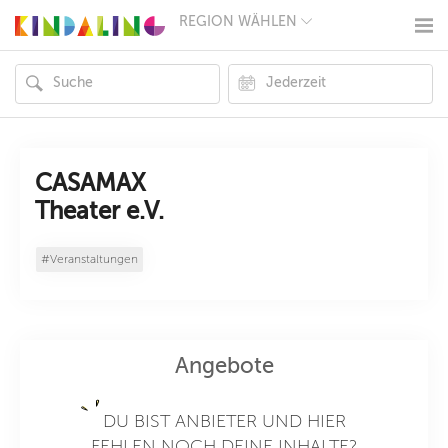
REGION WÄHLEN
BERLIN
MÜNCHEN
HAMBURG
FRANKFURT
KÖLN
DÜSSELDORF
STUTTGART
ESSEN
CASAMAX
HANNOVER
Theater e.V.
LEIPZIG
DRESDEN
NÜRNBERG
#Veranstaltungen
WIEN
ZÜRICH
ANDERE
REGIONEN
Angebote
DU BIST ANBIETER UND HIER
FEHLEN NOCH DEINE INHALTE?