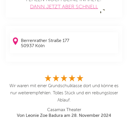
DANN JETZT ABER SCHNELL
Berrenrather Straße 177
50937 Köln
abe
Wir waren mit einer Grundschulklasse dort und könne es
E
ten
nur weiterempfehlen. Tolles Stück und ein reibungsloser
i
Ablauf.
a
Casamax Theater
Von Leonie Zoe Badura am 28. November 2024