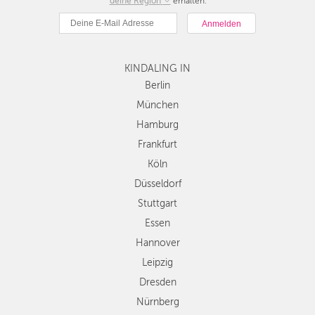
deine Region
Berlin
erhalten.
München
Hamburg
Frankfurt
KINDALING IN
Köln
Düsseldorf
Berlin
Stuttgart
München
Essen
Hamburg
Hannover
Frankfurt
Leipzig
Köln
Dresden
Düsseldorf
Nürnberg
Wien
Stuttgart
Zürich
Essen
Andere
Hannover
Regionen
Leipzig
Dresden
Nürnberg