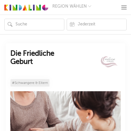
REGION WÄHLEN
BERLIN
MÜNCHEN
HAMBURG
FRANKFURT
KÖLN
DÜSSELDORF
STUTTGART
ESSEN
Die Friedliche
HANNOVER
Geburt
LEIPZIG
DRESDEN
NÜRNBERG
WIEN
#Schwangere & Eltern
ZÜRICH
ANDERE
REGIONEN