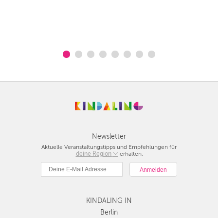
Newsletter
Aktuelle Veranstaltungstipps und Empfehlungen für
deine Region
Berlin
erhalten.
München
Hamburg
Frankfurt
KINDALING IN
Köln
Düsseldorf
Berlin