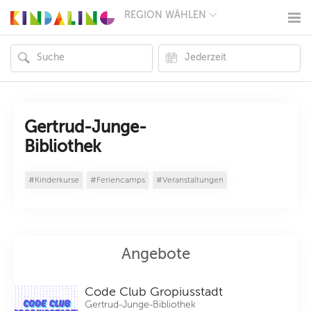
REGION WÄHLEN
BERLIN
MÜNCHEN
HAMBURG
FRANKFURT
KÖLN
DÜSSELDORF
STUTTGART
ESSEN
Gertrud-Junge-
HANNOVER
Bibliothek
LEIPZIG
DRESDEN
NÜRNBERG
#Kinderkurse
#Feriencamps
#Veranstaltungen
WIEN
ZÜRICH
ANDERE
REGIONEN
Angebote
Code Club Gropiusstadt
Gertrud-Junge-Bibliothek