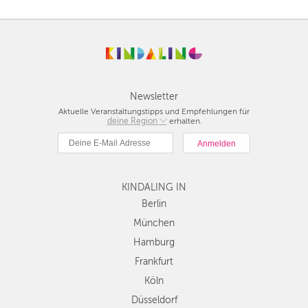
Newsletter
Aktuelle Veranstaltungstipps und Empfehlungen für
deine Region
Berlin
erhalten.
München
Hamburg
Frankfurt
KINDALING IN
Köln
Düsseldorf
Berlin
Stuttgart
München
Essen
Hamburg
Hannover
Frankfurt
Leipzig
Köln
Dresden
Düsseldorf
Nürnberg