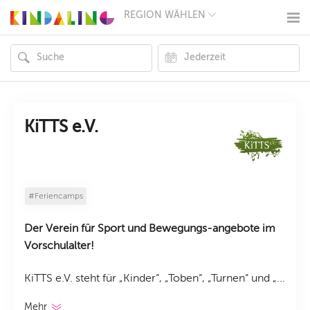
REGION WÄHLEN
BERLIN
MÜNCHEN
HAMBURG
FRANKFURT
KÖLN
DÜSSELDORF
STUTTGART
ESSEN
KiTTS e.V.
HANNOVER
LEIPZIG
DRESDEN
NÜRNBERG
WIEN
#Feriencamps
ZÜRICH
ANDERE
Der Verein für Sport und Bewegungs-angebote im
REGIONEN
Vorschulalter!
KiTTS e.V. steht für „Kinder“, „Toben“, „Turnen“ und „...
Mehr