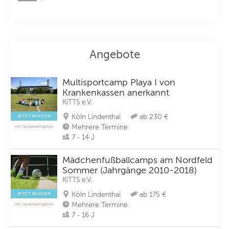
Angebote
Multisportcamp Playa I von
Krankenkassen anerkannt
KiTTS e.V.
Köln Lindenthal
ab 230 €
JETZT BUCHEN
Mehrere Termine
mit Gutscheinoption
7 - 14 J
Mädchenfußballcamps am Nordfeld
Sommer (Jahrgänge 2010-2018)
KiTTS e.V.
Köln Lindenthal
ab 175 €
JETZT BUCHEN
Mehrere Termine
mit Gutscheinoption
7 - 16 J