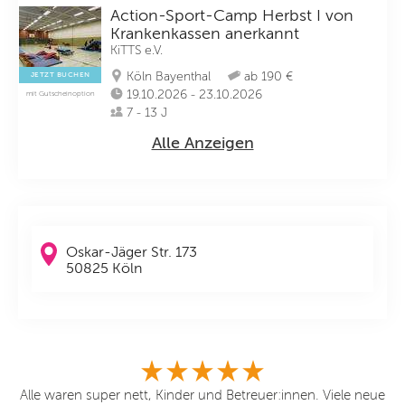
Action-Sport-Camp Herbst I von
Krankenkassen anerkannt
KiTTS e.V.
Köln Bayenthal
ab 190 €
JETZT BUCHEN
19.10.2026 - 23.10.2026
mit Gutscheinoption
7 - 13 J
Alle Anzeigen
Oskar-Jäger Str. 173
50825 Köln
Alle waren super nett, Kinder und Betreuer:innen. Viele neue
Me