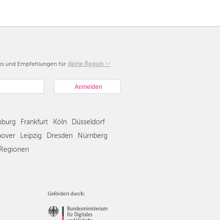
pps und Empfehlungen für
Berlin
deine Region
München
Hamburg
Frankfurt
Köln
burg
Frankfurt
Köln
Düsseldorf
Düsseldorf
Stuttgart
over
Leipzig
Dresden
Nürnberg
Essen
Regionen
Hannover
Leipzig
Dresden
Nürnberg
Wien
Zürich