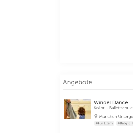
Angebote
Windel Dance
Kolibri - Ballettsch
München Untergie
#Für Eltern
#Baby & K