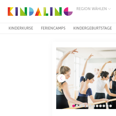
REGION WÄHLEN
BERLIN
MÜNCHEN
HAMBURG
FRANKFURT
KINDERKURSE
FERIENCAMPS
KINDERGEBURTSTAGE
KÖLN
DÜSSELDORF
STUTTGART
ESSEN
HANNOVER
LEIPZIG
DRESDEN
NÜRNBERG
WIEN
ZÜRICH
ANDERE
REGIONEN