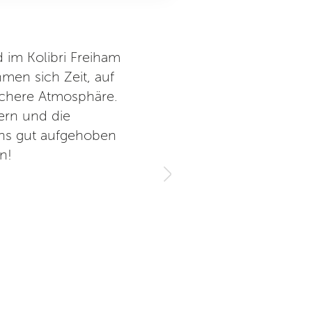
 im Kolibri Freiham
Wir sind seit 6 Monaten bei M
men sich Zeit, auf
Gruppe und die Lehrerin. Es
ichere Atmosphäre.
Räumlichkeiten sind sehr
ern und die
uns gut aufgehoben
n!