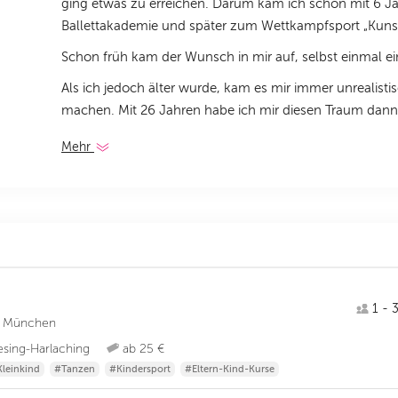
ging etwas zu erreichen. Darum kam ich schon mit 6 Ja
Ballettakademie und später zum Wettkampfsport „Kuns
Schon früh kam der Wunsch in mir auf, selbst einmal eine
Als ich jedoch älter wurde, kam es mir immer unrealistis
machen. Mit 26 Jahren habe ich mir diesen Traum dann d
Mehr
1 - 3
ule München
sing-Harlaching
ab 25 €
leinkind
#Tanzen
#Kindersport
#Eltern-Kind-Kurse