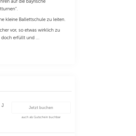
hren auf die bayrische
tturnen“.
 kleine Ballettschule zu leiten.
cher vor, so etwas wirklich zu
och erfüllt und ...
 J
Jetzt buchen
auch als Gutschein buchbar