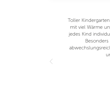
tänzerische Früherziehung bei
Toller Kindergarte
, wo sie sonst gar nicht gerne
mit viel Wärme un
ebevollen und gleichzeitig
jedes Kind indivi
t alles mitzumachen. Die
Besonders 
 in der Umkleide immer wieder
abwechslungsreich
t es mittlerweile durch einige
u
estellt etc.) geschafft, die
 alle bemühen. Manuela ist
ich jedes Bedürfnis zu Herzen
kann (Parkplätze, Kleiderhaken
ersucht wird, eine Lösung zu
 kommen immer gerne!
17