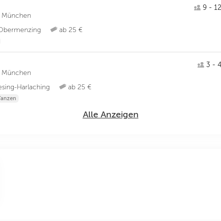
9 - 12
ule München
Obermenzing
ab 25 €
3 - 4
ule München
sing-Harlaching
ab 25 €
Tanzen
Alle Anzeigen