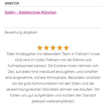
ANBIETER
Kolibri - Ballettschule München
Bewertung abgeben
Toller Kindergarten mit liebevollem Team in Freiham! Unser
S
ht
Kind wird im Kolibri Freiham mit viel Wärme und
K
Aufmerksamkeit betreut. Die Erzieher:innen nehmen sich
L
er
Zeit, auf jedes Kind individuell einzugehen, und schaffen
ich
eine angenehme, sichere Atmosphäre. Besonders schätzen
ten
wir die gute Kommunikation mit den Eltern und die
de
abwechslungsreichen Aktivitäten drinnen wie draußen. Wir
ber
fühlen uns gut aufgehoben und würden den Standort
n
jederzeit weiterempfehlen!