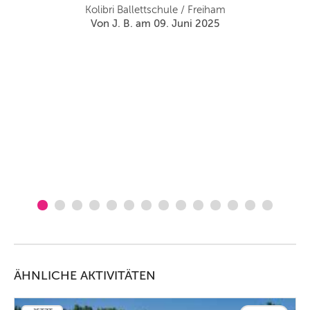
.)
Kolibri Ballettschule / Freiham
h,
Von J. B. am 09. Juni 2025
rte
zen
rn
ch
u
n
ÄHNLICHE AKTIVITÄTEN