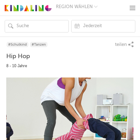
REGION WÄHLEN
BERLIN
MÜNCHEN
HAMBURG
FRANKFURT
KÖLN
DÜSSELDORF
teilen
#Schulkind
#Tanzen
STUTTGART
Hip Hop
ESSEN
HANNOVER
8 - 10 Jahre
LEIPZIG
DRESDEN
NÜRNBERG
WIEN
ZÜRICH
ANDERE
REGIONEN