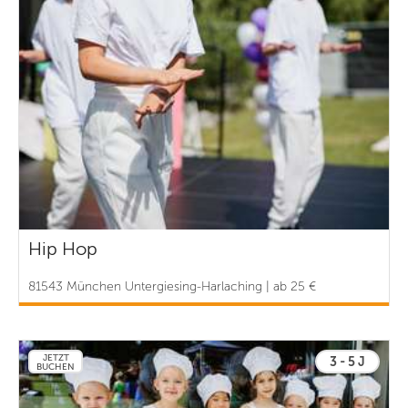
Hip Hop
81543 München Untergiesing-Harlaching | ab 25 €
JETZT
3 - 5 J
BUCHEN