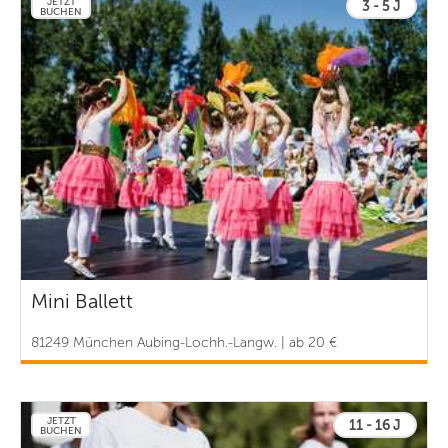
JETZT
3 - 5 J
BUCHEN
Mini Ballett
81249 München Aubing-Lochh.-Langw. | ab 20 €
JETZT
11 - 16 J
BUCHEN