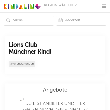
REGION WÄHLEN
BERLIN
MÜNCHEN
HAMBURG
FRANKFURT
KÖLN
DÜSSELDORF
STUTTGART
ESSEN
Lions Club
HANNOVER
Münchner Kindl
LEIPZIG
DRESDEN
NÜRNBERG
#Veranstaltungen
WIEN
ZÜRICH
ANDERE
REGIONEN
Angebote
DU BIST ANBIETER UND HIER
FEHLEN NOCH DEINE INHALTE?