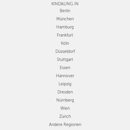
KINDALING IN
Köln
Düsseldorf
Berlin
Stuttgart
München
Essen
Hamburg
Hannover
Frankfurt
Leipzig
Köln
Dresden
Düsseldorf
Nürnberg
Wien
Stuttgart
Zürich
Essen
Andere
Hannover
Regionen
Leipzig
Dresden
Nürnberg
Wien
Zürich
Andere Regionen