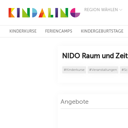
REGION WÄHLEN
BERLIN
MÜNCHEN
HAMBURG
FRANKFURT
KINDERKURSE
FERIENCAMPS
KINDERGEBURTSTAGE
KÖLN
DÜSSELDORF
STUTTGART
ESSEN
NIDO Raum und Zeit 
HANNOVER
LEIPZIG
#Kinderkurse
#Veranstaltungen
#Sc
DRESDEN
NÜRNBERG
WIEN
ZÜRICH
ANDERE
REGIONEN
Angebote