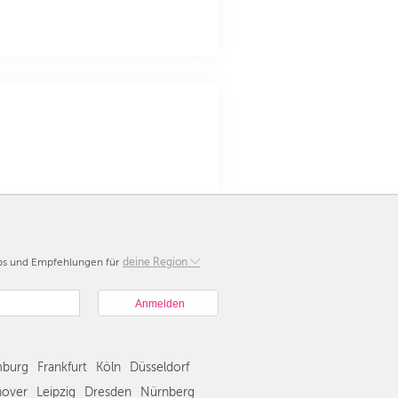
pps und Empfehlungen für
Berlin
deine Region
München
Hamburg
Frankfurt
Köln
burg
Frankfurt
Köln
Düsseldorf
Düsseldorf
Stuttgart
over
Leipzig
Dresden
Nürnberg