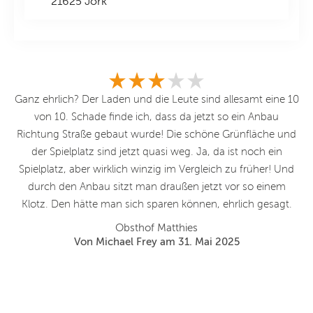
21625 Jork
Ganz ehrlich? Der Laden und die Leute sind allesamt eine 10
von 10. Schade finde ich, dass da jetzt so ein Anbau
B
e
Richtung Straße gebaut wurde! Die schöne Grünfläche und
be
h
der Spielplatz sind jetzt quasi weg. Ja, da ist noch ein
uns
Spielplatz, aber wirklich winzig im Vergleich zu früher! Und
durch den Anbau sitzt man draußen jetzt vor so einem
en
Klotz. Den hätte man sich sparen können, ehrlich gesagt.
Obsthof Matthies
Von Michael Frey am 31. Mai 2025