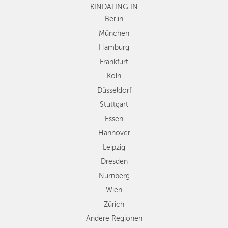
KINDALING IN
Köln
Düsseldorf
Berlin
Stuttgart
München
Essen
Hamburg
Hannover
Frankfurt
Leipzig
Köln
Dresden
Düsseldorf
Nürnberg
Wien
Stuttgart
Zürich
Essen
Andere
Hannover
Regionen
Leipzig
Dresden
Nürnberg
Wien
Zürich
Andere Regionen