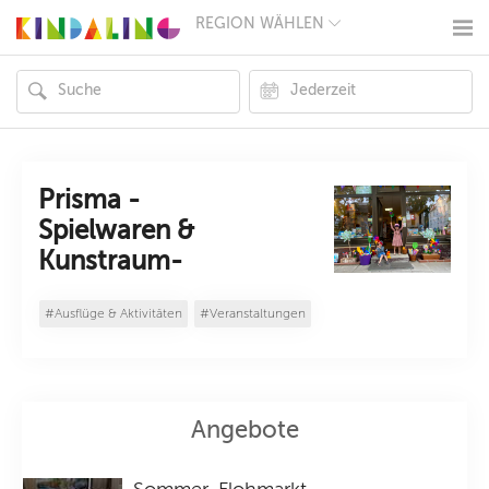
REGION WÄHLEN
BERLIN
MÜNCHEN
HAMBURG
FRANKFURT
KÖLN
DÜSSELDORF
STUTTGART
ESSEN
Prisma -
HANNOVER
Spielwaren &
LEIPZIG
Kunstraum-
DRESDEN
NÜRNBERG
WIEN
#Ausflüge & Aktivitäten
#Veranstaltungen
ZÜRICH
ANDERE
REGIONEN
Angebote