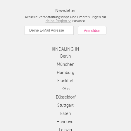
Newsletter
Aktuelle Veranstaltungstipps und Empfehlungen für
deine Region
Berlin
erhalten.
München
Hamburg
Frankfurt
KINDALING IN
Köln
Düsseldorf
Berlin
Stuttgart
München
Essen
Hamburg
Hannover
Frankfurt
Leipzig
Köln
Dresden
Düsseldorf
Nürnberg
Wien
Stuttgart
Zürich
Essen
Andere
Hannover
Regionen
Leipzig