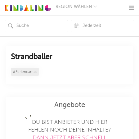
REGION WÄHLEN
BERLIN
MÜNCHEN
HAMBURG
FRANKFURT
KÖLN
DÜSSELDORF
STUTTGART
ESSEN
Strandballer
HANNOVER
LEIPZIG
#Feriencamps
DRESDEN
NÜRNBERG
WIEN
ZÜRICH
ANDERE
REGIONEN
Angebote
DU BIST ANBIETER UND HIER
FEHLEN NOCH DEINE INHALTE?
DANN JETZT ABER SCHNELL