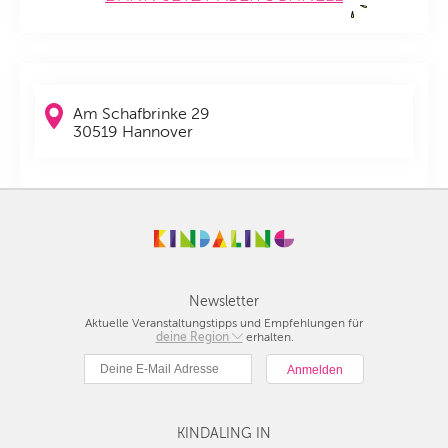
Am Schafbrinke 29
30519 Hannover
Newsletter
Aktuelle Veranstaltungstipps und Empfehlungen für
deine Region
Berlin
erhalten.
München
Hamburg
Frankfurt
KINDALING IN
Köln