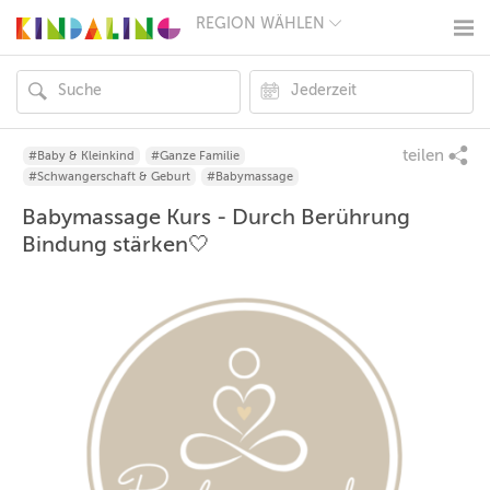
REGION WÄHLEN
BERLIN
MÜNCHEN
HAMBURG
FRANKFURT
KÖLN
DÜSSELDORF
teilen
#Baby & Kleinkind
#Ganze Familie
STUTTGART
#Schwangerschaft & Geburt
#Babymassage
ESSEN
Babymassage Kurs - Durch Berührung
HANNOVER
LEIPZIG
Bindung stärken🤍
DRESDEN
NÜRNBERG
WIEN
ZÜRICH
ANDERE
REGIONEN