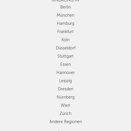
KINDALING IN
Köln
Düsseldorf
Berlin
Stuttgart
München
Essen
Hamburg
Hannover
Frankfurt
Leipzig
Köln
Dresden
Düsseldorf
Nürnberg
Wien
Stuttgart
Zürich
Essen
Andere
Hannover
Regionen
Leipzig
Dresden
Nürnberg
Wien
Zürich
Andere Regionen