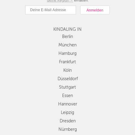
deine Region
Berlin
erhalten.
München
Hamburg
Frankfurt
KINDALING IN
Köln
Düsseldorf
Berlin
Stuttgart
München
Essen
Hamburg
Hannover
Frankfurt
Leipzig
Köln
Dresden
Düsseldorf
Nürnberg
Wien
Stuttgart
Zürich
Essen
Andere
Hannover
Regionen
Leipzig
Dresden
Nürnberg