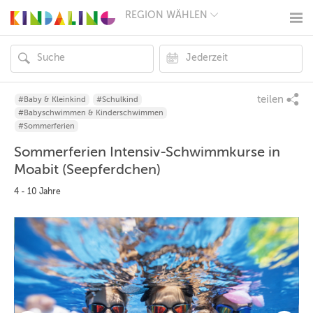
REGION WÄHLEN
BERLIN
MÜNCHEN
HAMBURG
FRANKFURT
KÖLN
DÜSSELDORF
teilen
#Baby & Kleinkind
#Schulkind
STUTTGART
#Babyschwimmen & Kinderschwimmen
ESSEN
#Sommerferien
HANNOVER
Sommerferien Intensiv-Schwimmkurse in
LEIPZIG
DRESDEN
Moabit (Seepferdchen)
NÜRNBERG
4 - 10 Jahre
WIEN
ZÜRICH
ANDERE
REGIONEN