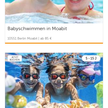
Babyschwimmen in Moabit
10551 Berlin Moabit | ab 85 €
JETZT
5 - 15 J
BUCHEN