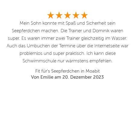
in
Mein Sohn konnte mit Spaß und Sicherheit sein
das
Seepferdchen machen. Die Trainer und Dominik waren
An
en
super. Es waren immer zwei Trainer gleichzeitig im Wasser.
e
Auch das Umbuchen der Termine über die Internetseite war
F
 10
problemlos und super praktisch. Ich kann diese
Schwimmschule nur wärmstens empfehlen.
die
Fit für's Seepferdchen in Moabit
nd
Von Emilie am 20. Dezember 2023
er
hr