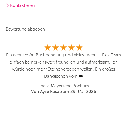
Kontaktieren
Bewertung abgeben
hen
Ein echt schön Buchhandlung und vieles mehr..... Das Team
ri
einfach bemerkenswert freundlich und aufmerksam. Ich
da
el
würde noch mehr Sterne vergeben wollen. Ein großes
is
y
Dankeschön vom ❤️
h
w
Thalia Mayersche Bochum
Von Ayse Kasap am 29. Mai 2026