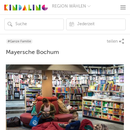
REGION WÄHLEN
BERLIN
MÜNCHEN
HAMBURG
FRANKFURT
KÖLN
DÜSSELDORF
teilen
#Ganze Familie
STUTTGART
Mayersche Bochum
ESSEN
HANNOVER
LEIPZIG
DRESDEN
NÜRNBERG
WIEN
ZÜRICH
ANDERE
REGIONEN