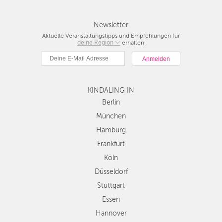
Newsletter
Aktuelle Veranstaltungstipps und Empfehlungen für
deine Region
Berlin
erhalten.
München
Hamburg
Frankfurt
KINDALING IN
Köln
Düsseldorf
Berlin
Stuttgart
München
Essen
Hamburg
Hannover
Frankfurt
Leipzig
Köln
Dresden
Düsseldorf
Nürnberg
Wien
Stuttgart
Zürich
Essen
Andere
Hannover
Regionen