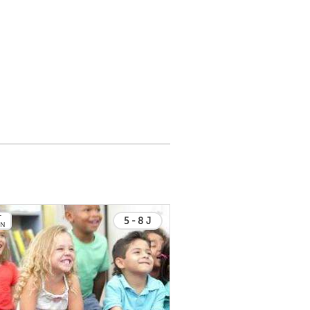
T
5 - 8 J
EN