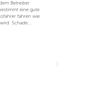
 dem Betreiber
Sanitäreinrichtungen. Sehr f
 bestimmt eine gute
Gastronomie. Sehr gut
tofahrer fahren wie
wird. Schade....
V