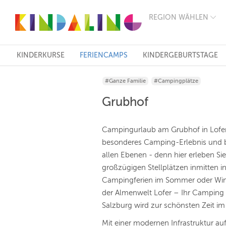
REGION WÄHLEN
BERLIN
MÜNCHEN
HAMBURG
FRANKFURT
KINDERKURSE
FERIENCAMPS
KINDERGEBURTSTAGE
KÖLN
DÜSSELDORF
#Ganze Familie
#Campingplätze
STUTTGART
ESSEN
Grubhof
HANNOVER
LEIPZIG
DRESDEN
Campingurlaub am Grubhof in Lofer,
NÜRNBERG
besonderes Camping-Erlebnis und 
WIEN
allen Ebenen - denn hier erleben Si
ZÜRICH
ANDERE
großzügigen Stellplätzen inmitten i
REGIONEN
Campingferien im Sommer oder Win
der Almenwelt Lofer – Ihr Camping 
Salzburg wird zur schönsten Zeit im
Mit einer modernen Infrastruktur au