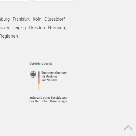
Frankfurt
Köln
burg
Frankfurt
Köln
Düsseldorf
Düsseldorf
Stuttgart
over
Leipzig
Dresden
Nürnberg
Essen
Regionen
Hannover
Leipzig
Dresden
Nürnberg
Wien
Zürich
Andere
Regionen