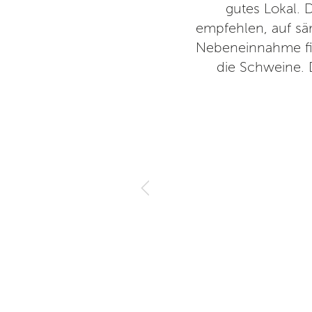
nen Vergleich scheuen muss.
gutes Lokal. 
noch nicht gesehen. Weiter so
empfehlen, auf säm
Dank!
Nebeneinnahme fina
die Schweine. D
20