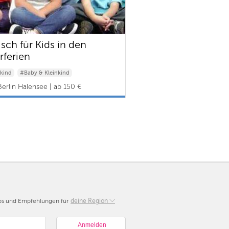
isch für Kids in den
rferien
kind
#Baby & Kleinkind
Berlin Halensee | ab 150 €
pps und Empfehlungen für
Berlin
deine Region
München
Hamburg