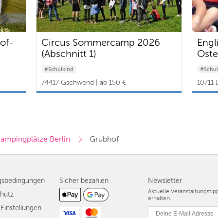
of-
Circus Sommercamp 2026
Engl
(Abschnitt 1)
Oste
#Schulkind
#Schul
74417 Gschwend | ab 150 €
10711 
ampingplätze Berlin
Grubhof
gsbedingungen
Sicher bezahlen
Newsletter
Aktuelle Veranstaltungsti
hutz
erhalten.
Einstellungen