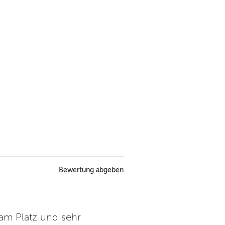
Bewertung abgeben
 am Platz und sehr
Sehr guter Campingplatz im 