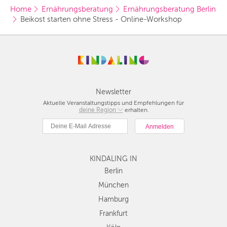
Home
Ernährungsberatung
Ernährungsberatung Berlin
Beikost starten ohne Stress - Online-Workshop
Newsletter
Aktuelle Veranstaltungstipps und Empfehlungen für
deine Region
Berlin
erhalten.
München
Hamburg
Frankfurt
KINDALING IN
Köln
Düsseldorf
Berlin
Stuttgart
München
Essen
Hamburg
Hannover
Frankfurt
Leipzig