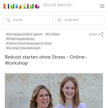
REGION WÄHLEN
BERLIN
MÜNCHEN
HAMBURG
FRANKFURT
KÖLN
DÜSSELDORF
teilen
#Schwangerschaft & Geburt
#Für Eltern
STUTTGART
#Ernährungsberatung
ESSEN
#Online-Kurse Schwangere & Eltern
HANNOVER
#Sonstige Veranstaltungen
LEIPZIG
Beikost starten ohne Stress - Online-
DRESDEN
NÜRNBERG
Workshop
WIEN
ZÜRICH
ANDERE
REGIONEN