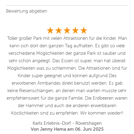
Bewertung abgeben
nt
Toller großer Park mit vielen Attraktionen für die Kinder. Man
Tol
es
kann sich dort den ganzen Tag aufhalten. Es gibt so viele
di
en
verschiedene Möglichkeiten der ganze Park ist sauber und
eue
sehr schön angelegt. Das Essen ist super, man hat überall
Ge
ge
Möglichkeiten was zu schlemmen. Die Attraktionen sind für
Kinder super geeignet und können aufgrund Des
Auf
erworbenen Armbandes direkt benutzt werden. Es gab
E
r
keine Riesenschlangen, an denen man warten musste sehr
m
empfehlenswert für die ganze Familie. Die Erdbeeren waren
der Hammer und auch die anderen erwerbbaren
Köstlichkeiten sind zu empfehlen. Wir kommen wieder!!
Karls Erlebnis-Dorf - Rövershagen
Von Jenny Hema am 06. Juni 2025