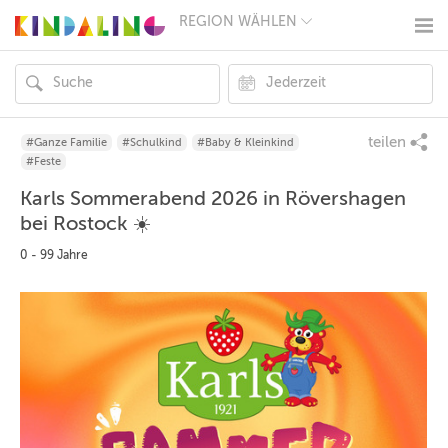
REGION WÄHLEN
BERLIN
MÜNCHEN
HAMBURG
FRANKFURT
KÖLN
DÜSSELDORF
teilen
#Ganze Familie
#Schulkind
#Baby & Kleinkind
STUTTGART
#Feste
ESSEN
Karls Sommerabend 2026 in Rövershagen
HANNOVER
LEIPZIG
bei Rostock ☀️
DRESDEN
0 - 99 Jahre
NÜRNBERG
WIEN
ZÜRICH
ANDERE
REGIONEN