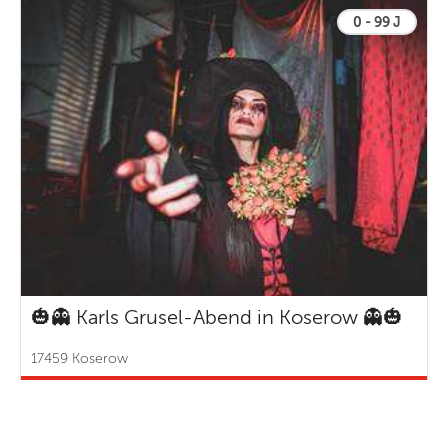
0 - 99 J
🎃👻 Karls Grusel-Abend in Koserow 👻🎃
17459 Koserow