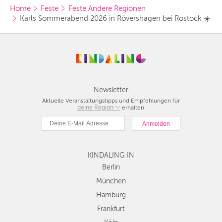
Home
Feste
Feste Andere Regionen
Karls Sommerabend 2026 in Rövershagen bei Rostock ☀️
Newsletter
Aktuelle Veranstaltungstipps und Empfehlungen für
deine Region
Berlin
erhalten.
München
Hamburg
Frankfurt
KINDALING IN
Köln
Düsseldorf
Berlin
Stuttgart
München
Essen
Hamburg
Hannover
Frankfurt
Leipzig