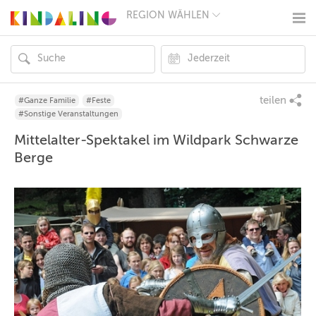
REGION WÄHLEN
BERLIN
MÜNCHEN
HAMBURG
FRANKFURT
KÖLN
DÜSSELDORF
teilen
#Ganze Familie
#Feste
STUTTGART
#Sonstige Veranstaltungen
ESSEN
Mittelalter-Spektakel im Wildpark Schwarze
HANNOVER
LEIPZIG
Berge
DRESDEN
NÜRNBERG
WIEN
ZÜRICH
ANDERE
REGIONEN