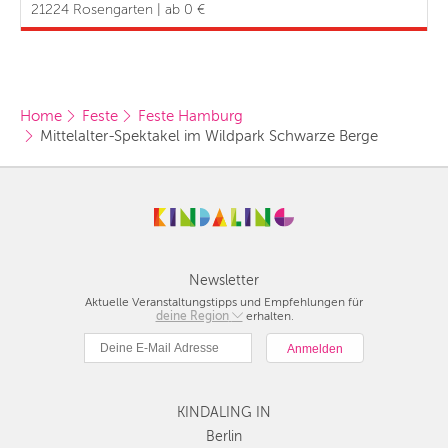
21224 Rosengarten | ab 0 €
Home
Feste
Feste Hamburg
Mittelalter-Spektakel im Wildpark Schwarze Berge
Newsletter
Aktuelle Veranstaltungstipps und Empfehlungen für
deine Region
Berlin
erhalten.
München
Hamburg
Frankfurt
KINDALING IN
Köln
Düsseldorf
Berlin