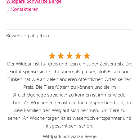
Wildpark Schwarze Berge
Kontaktieren
Bewertung abgeben
t
Der Wildpark ist für groß und klein ein super Zeitvertreib. Die
Eintrittspreise sind nicht übermäßig teuer, bloß Essen und
ve
Trinken hat wie an vielen anderen öffentlichen Orten seinen
und
Preis. Die Tiere füttern zu können und sie im
d
Streichelgehege streicheln zu können ist immer wieder
n-
schön. An Wochenenden ist der Tag entsprechend voll, da
rn
viele Familien den Weg auf sich nehmen, um Tiere zu
he
sehen. An Wochentagen ist es wesentlich entspannter und
nd!
insgesamt sehr schön.
der
Wildpark Schwarze Berge