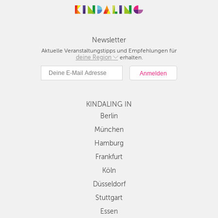
Newsletter
Aktuelle Veranstaltungstipps und Empfehlungen für
deine Region
Berlin
erhalten.
München
Hamburg
Frankfurt
KINDALING IN
Köln
Düsseldorf
Berlin
Stuttgart
München
Essen
Hamburg
Hannover
Frankfurt
Leipzig
Köln
Dresden
Düsseldorf
Nürnberg
Wien
Stuttgart
Zürich
Essen