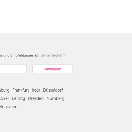
pps und Empfehlungen für
Berlin
deine Region
München
Hamburg
Frankfurt
Köln
burg
Frankfurt
Köln
Düsseldorf
Düsseldorf
Stuttgart
over
Leipzig
Dresden
Nürnberg
Essen
Regionen
Hannover
Leipzig
Dresden