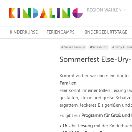
REGION WÄHLEN
BERLIN
MÜNCHEN
HAMBURG
FRANKFURT
KINDERKURSE
FERIENCAMPS
KINDERGEBURTSTAGE
KÖLN
DÜSSELDORF
#Ganze Familie
#Schulkind
#Baby & Kle
STUTTGART
ESSEN
Sommerfest Else-Ury-
HANNOVER
LEIPZIG
DRESDEN
Kommt vorbei, wir feiern ein buntes
NÜRNBERG
Familien
!
WIEN
Hier könnt ihr einer tollen Lesung 
ZÜRICH
ANDERE
gestalten, kleine und große Schätz
REGIONEN
ergattern, leckeres Eis genißen u
Es gibt ein
Programm für Groß und 
•
16 Uhr:
Lesung
mit der Kinderbuc