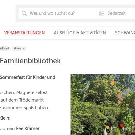
VERANSTALTUNGEN
AUSFLÜGE & AKTIVITÄTEN
SCHWANG
inkind
#Feste
Familienbibliothek
Sommerfest für Kinder und
lauschen, Magnete selbst
e auf dem Trödelmarkt
nd zusammen Spaß haben…
Klein
:
hautorin
Fee Krämer