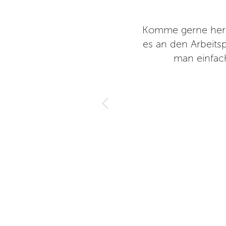
 Gut ausgestattet.
Komme gerne her u
es an den Arbeits
man einfach
20