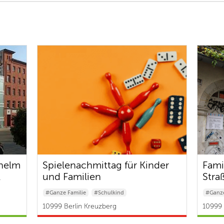
lhelm
Spielenachmittag für Kinder
Fami
l
und Familien
Stra
#Ganze Familie
#Schulkind
#Ganze
#Baby & Kleinkind
10999 Berlin Kreuzberg
10999 