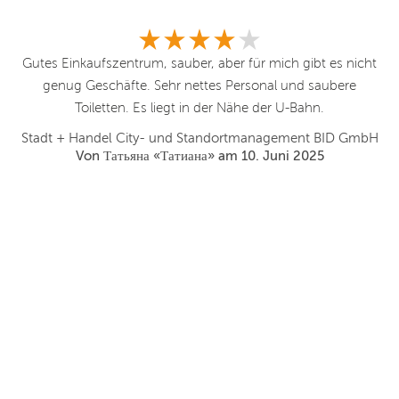
Gutes Einkaufszentrum, sauber, aber für mich gibt es nicht
A
genug Geschäfte. Sehr nettes Personal und saubere
mbH
Toiletten. Es liegt in der Nähe der U-Bahn.
Stadt + Handel City- und Standortmanagement BID GmbH
St
Von Татьяна «Татиана» am 10. Juni 2025