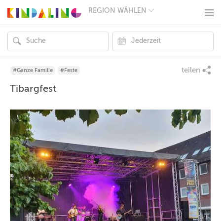
REGION WÄHLEN
BERLIN
MÜNCHEN
HAMBURG
FRANKFURT
KÖLN
DÜSSELDORF
teilen
#Ganze Familie
#Feste
STUTTGART
Tibargfest
ESSEN
HANNOVER
LEIPZIG
DRESDEN
NÜRNBERG
WIEN
ZÜRICH
ANDERE
REGIONEN