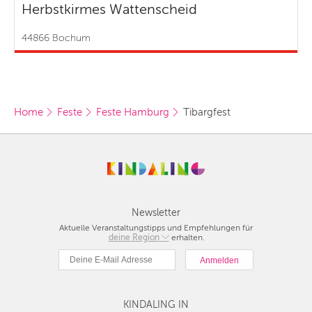
Herbstkirmes Wattenscheid
44866 Bochum
Home
Feste
Feste Hamburg
Tibargfest
Newsletter
Aktuelle Veranstaltungstipps und Empfehlungen für
deine Region
Berlin
erhalten.
München
Hamburg
Frankfurt
KINDALING IN
Köln