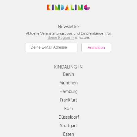
Newsletter
Aktuelle Veranstaltungstipps und Empfehlungen für
deine Region
Berlin
erhalten.
München
Hamburg
Frankfurt
KINDALING IN
Köln
Düsseldorf
Berlin
Stuttgart
München
Essen
Hamburg
Hannover
Frankfurt
Leipzig
Köln
Dresden
Düsseldorf
Nürnberg
Wien
Stuttgart
Zürich
Essen