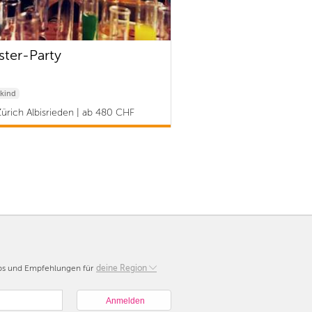
ter-Party
kind
ürich Albisrieden | ab 480 CHF
pps und Empfehlungen für
Berlin
deine Region
München
Hamburg