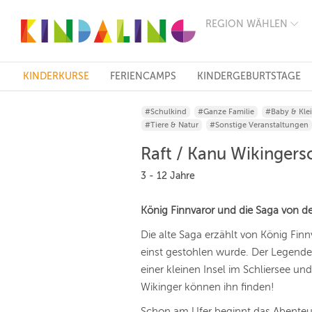
REGION WÄHLEN
BERLIN
MÜNCHEN
HAMBURG
FRANKFURT
KINDERKURSE
FERIENCAMPS
KINDERGEBURTSTAGE
KÖLN
DÜSSELDORF
#Schulkind
#Ganze Familie
#Baby & Kle
STUTTGART
#Tiere & Natur
#Sonstige Veranstaltungen
ESSEN
HANNOVER
Raft / Kanu Wikingers
LEIPZIG
DRESDEN
3 - 12 Jahre
NÜRNBERG
WIEN
König Finnvaror und die Saga von d
ZÜRICH
ANDERE
Die alte Saga erzählt von König Finn
REGIONEN
einst gestohlen wurde. Der Legende 
einer kleinen Insel im Schliersee un
Wikinger können ihn finden!
Schon am Ufer beginnt das Abenteue