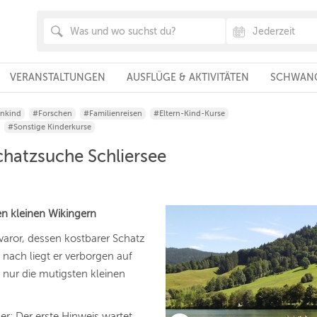
VERANSTALTUNGEN
AUSFLÜGE & AKTIVITÄTEN
SCHWANG
inkind
#Forschen
#Familienreisen
#Eltern-Kind-Kurse
#Sonstige Kinderkurse
chatzsuche Schliersee
en kleinen Wikingern
varor, dessen kostbarer Schatz
nach liegt er verborgen auf
d nur die mutigsten kleinen
r: Der erste Hinweis wartet,