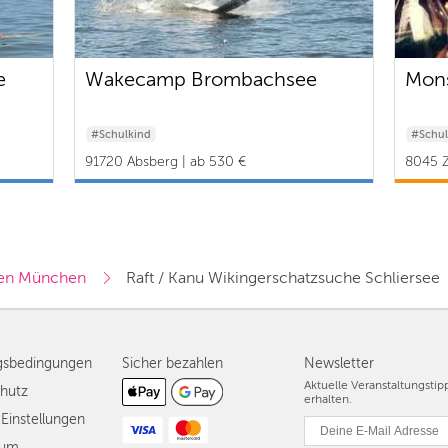
e
Wakecamp Brombachsee
Mons
#Schulkind
#Schul
91720 Absberg | ab 530 €
8045 Z
en München
Raft / Kanu Wikingerschatzsuche Schliersee
gsbedingungen
Sicher bezahlen
Newsletter
Aktuelle Veranstaltungsti
hutz
erhalten.
Einstellungen
sum