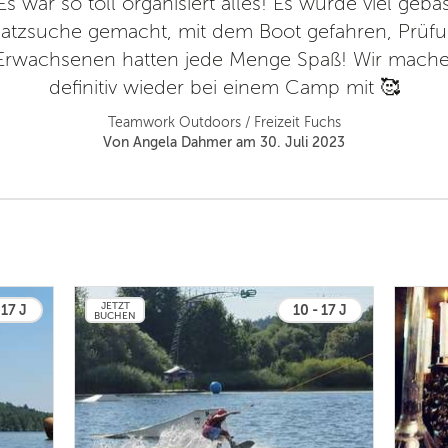
 war so toll organisiert alles! Es wurde viel geba
hatzsuche gemacht, mit dem Boot gefahren, Prüf
 Erwachsenen hatten jede Menge Spaß! Wir mache
definitiv wieder bei einem Camp mit 🥰
Teamwork Outdoors / Freizeit Fuchs
Von Angela Dahmer am 30. Juli 2023
JETZT
 17 J
10 - 17 J
BUCHEN