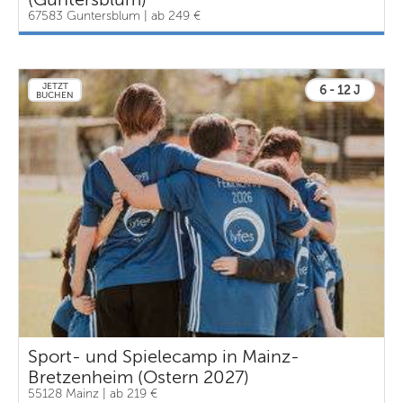
67583 Guntersblum | ab 249 €
JETZT
6 - 12 J
BUCHEN
Sport- und Spielecamp in Mainz-
Bretzenheim (Ostern 2027)
55128 Mainz | ab 219 €