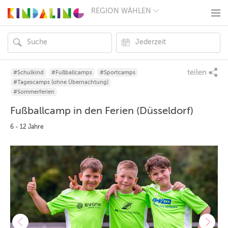
REGION WÄHLEN
BERLIN
MÜNCHEN
HAMBURG
FRANKFURT
KÖLN
DÜSSELDORF
teilen
#Schulkind
#Fußballcamps
#Sportcamps
STUTTGART
#Tagescamps (ohne Übernachtung)
ESSEN
#Sommerferien
HANNOVER
Fußballcamp in den Ferien (Düsseldorf)
LEIPZIG
DRESDEN
6 - 12 Jahre
NÜRNBERG
WIEN
ZÜRICH
ANDERE
REGIONEN