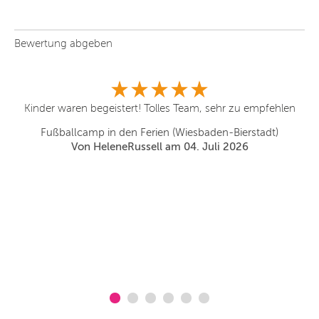
Bewertung abgeben
r
Kinder waren begeistert! Tolles Team, sehr zu empfehlen
ly
un
Fußballcamp in den Ferien (Wiesbaden-Bierstadt)
Von HeleneRussell am 04. Juli 2026
n
le
u
be