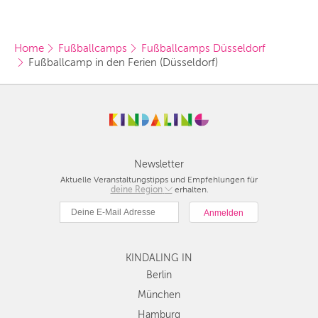
Home
Fußballcamps
Fußballcamps Düsseldorf
Fußballcamp in den Ferien (Düsseldorf)
Newsletter
Aktuelle Veranstaltungstipps und Empfehlungen für
deine Region
Berlin
erhalten.
München
Hamburg
Frankfurt
KINDALING IN
Köln
Düsseldorf
Berlin
Stuttgart
München
Essen
Hamburg