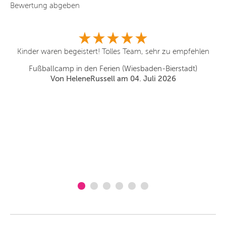
Bewertung abgeben
r
Kinder waren begeistert! Tolles Team, sehr zu empfehlen
ly
un
Fußballcamp in den Ferien (Wiesbaden-Bierstadt)
Von HeleneRussell am 04. Juli 2026
n
le
u
be