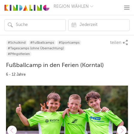
REGION WÄHLEN
BERLIN
MÜNCHEN
HAMBURG
FRANKFURT
KÖLN
DÜSSELDORF
teilen
#Schulkind
#Fußballcamps
#Sportcamps
STUTTGART
#Tagescamps (ohne Übernachtung)
ESSEN
#Pfingstferien
HANNOVER
Fußballcamp in den Ferien (Korntal)
LEIPZIG
DRESDEN
6 - 12 Jahre
NÜRNBERG
WIEN
ZÜRICH
ANDERE
REGIONEN