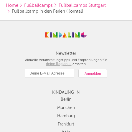
Home
Fußballcamps
Fußballcamps Stuttgart
Fußballcamp in den Ferien (Korntal)
Newsletter
Aktuelle Veranstaltungstipps und Empfehlungen für
deine Region
Berlin
erhalten.
München
Hamburg
Frankfurt
KINDALING IN
Köln
Düsseldorf
Berlin
Stuttgart
München
Essen
Hamburg
Hannover
Frankfurt
Leipzig