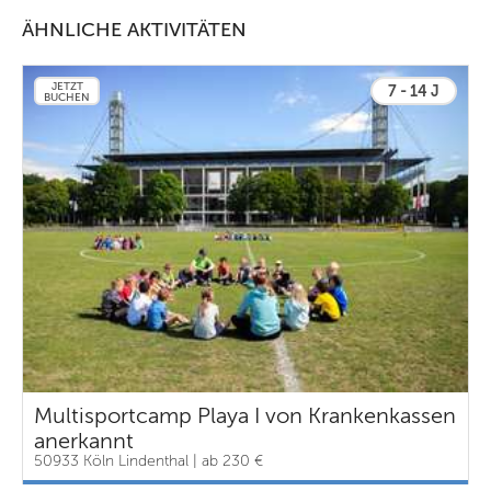
ÄHNLICHE AKTIVITÄTEN
JETZT
7 - 14 J
BUCHEN
Multisportcamp Playa I von Krankenkassen
anerkannt
50933 Köln Lindenthal | ab 230 €