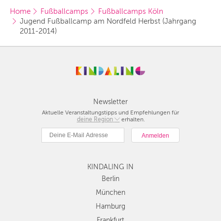
Home
Fußballcamps
Fußballcamps Köln
Jugend Fußballcamp am Nordfeld Herbst (Jahrgang 
2011-2014)
Newsletter
Aktuelle Veranstaltungstipps und Empfehlungen für
deine Region
Berlin
erhalten.
München
Hamburg
Frankfurt
KINDALING IN
Köln
Düsseldorf
Berlin
Stuttgart
München
Essen
Hamburg
Hannover
Frankfurt