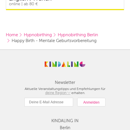
online | ab 80 €
Home
Hypnobirthing
Hypnobirthing Berlin
Happy Birth - Mentale Geburtsvorbereitung
Newsletter
Aktuelle Veranstaltungstipps und Empfehlungen für
deine Region
Berlin
erhalten.
München
Hamburg
Frankfurt
KINDALING IN
Köln
Düsseldorf
Berlin