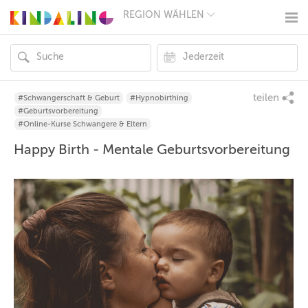
REGION WÄHLEN
BERLIN
MÜNCHEN
HAMBURG
FRANKFURT
KÖLN
DÜSSELDORF
teilen
#Schwangerschaft & Geburt
#Hypnobirthing
STUTTGART
#Geburtsvorbereitung
ESSEN
#Online-Kurse Schwangere & Eltern
HANNOVER
Happy Birth - Mentale Geburtsvorbereitung
LEIPZIG
DRESDEN
NÜRNBERG
WIEN
ZÜRICH
ANDERE
REGIONEN