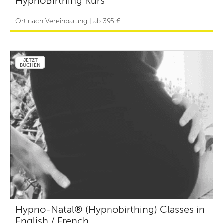
HypnoBirthing Kurs
Ort nach Vereinbarung | ab 395 €
JETZT
BUCHEN
Hypno-Natal® (Hypnobirthing) Classes in
English / French