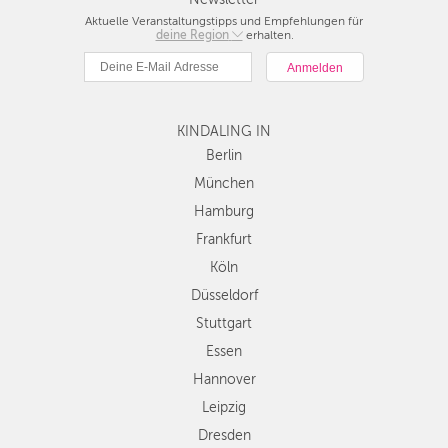
Aktuelle Veranstaltungstipps und Empfehlungen für
deine Region
Berlin
erhalten.
München
Hamburg
Frankfurt
KINDALING IN
Köln
Düsseldorf
Berlin
Stuttgart
München
Essen
Hamburg
Hannover
Frankfurt
Leipzig
Köln
Dresden
Düsseldorf
Nürnberg
Wien
Stuttgart
Zürich
Essen
Andere
Hannover
Regionen
Leipzig
Dresden