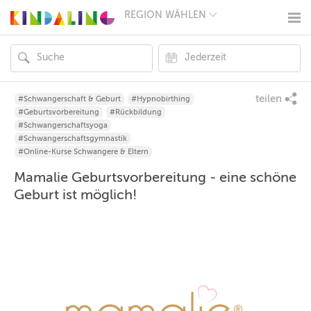
REGION WÄHLEN
BERLIN
MÜNCHEN
HAMBURG
FRANKFURT
KÖLN
DÜSSELDORF
teilen
#Schwangerschaft & Geburt
#Hypnobirthing
STUTTGART
#Geburtsvorbereitung
#Rückbildung
ESSEN
#Schwangerschaftsyoga
HANNOVER
#Schwangerschaftsgymnastik
LEIPZIG
#Online-Kurse Schwangere & Eltern
DRESDEN
Mamalie Geburtsvorbereitung - eine schöne
NÜRNBERG
WIEN
Geburt ist möglich!
ZÜRICH
ANDERE
REGIONEN