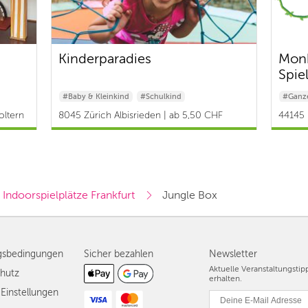
Kinderparadies
Monk
Spie
#Baby & Kleinkind
#Schulkind
#Ganze
oltern
8045 Zürich Albisrieden | ab 5,50 CHF
44145 
Indoorspielplätze Frankfurt
Jungle Box
gsbedingungen
Sicher bezahlen
Newsletter
Aktuelle Veranstaltungsti
hutz
erhalten.
Einstellungen