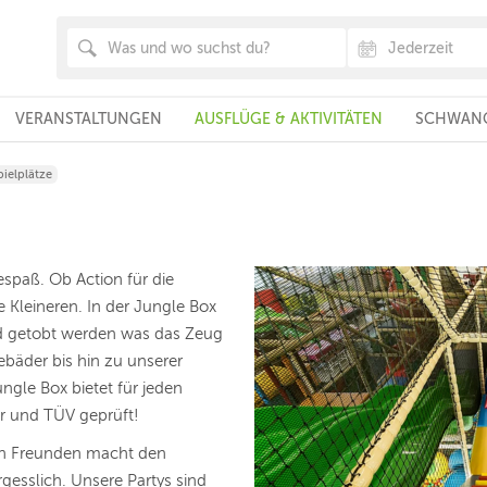
VERANSTALTUNGEN
AUSFLÜGE & AKTIVITÄTEN
SCHWANG
ielplätze
espaß. Ob Action für die
e Kleineren. In der Jungle Box
und getobt werden was das Zeug
ebäder bis hin zu unserer
gle Box bietet für jeden
er und TÜV geprüft!
len Freunden macht den
gesslich. Unsere Partys sind