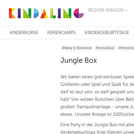
REGION WÄHLEN
BERLIN
MÜNCHEN
HAMBURG
FRANKFURT
KINDERKURSE
FERIENCAMPS
KINDERGEBURTSTAGE
KÖLN
DÜSSELDORF
#Baby & Kleinkind
#Schulkind
#Indoorsp
STUTTGART
ESSEN
Jungle Box
HANNOVER
LEIPZIG
DRESDEN
Wir bieten einen grenzenlosen Spiel
NÜRNBERG
Größeren oder Spiel und Spaß für di
WIEN
darf es laut sein, es darf gespielt 
ZÜRICH
ANDERE
hält! Von wilden Rutschen über Bäll
REGIONEN
großen Trampolinanlage - unsere Jun
etwas. Unserer Anlage ist 100%sich
Eine Party in der Jungle Box mit al
Kindergeburtstag Ihrer Kleinen unver