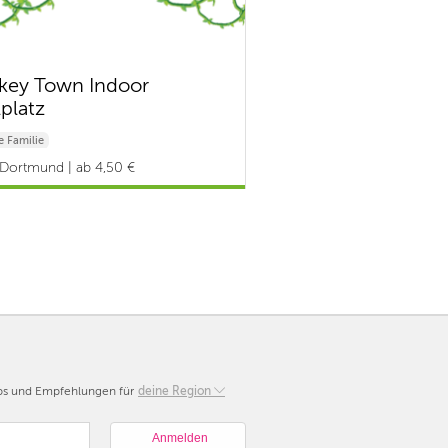
ey Town Indoor
lplatz
 Familie
Dortmund | ab 4,50 €
pps und Empfehlungen für
Berlin
deine Region
München
Hamburg