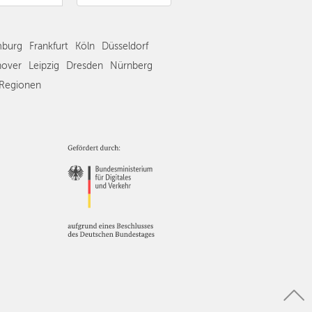
Frankfurt
Köln
burg
Frankfurt
Köln
Düsseldorf
Düsseldorf
Stuttgart
over
Leipzig
Dresden
Nürnberg
Essen
Regionen
Hannover
Leipzig
Dresden
Nürnberg
Wien
Zürich
Andere
Regionen