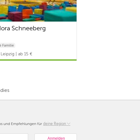
ora Schneeberg
 Familie
Leipzig | ab 15 €
dies
pps und Empfehlungen für
Berlin
deine Region
München
Hamburg