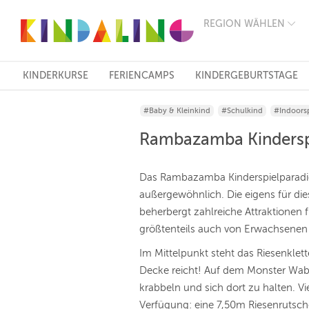
REGION WÄHLEN
BERLIN
MÜNCHEN
HAMBURG
FRANKFURT
KINDERKURSE
FERIENCAMPS
KINDERGEBURTSTAGE
KÖLN
DÜSSELDORF
#Baby & Kleinkind
#Schulkind
#Indoorsp
STUTTGART
ESSEN
Rambazamba Kindersp
HANNOVER
LEIPZIG
DRESDEN
Das Rambazamba Kinderspielparadies i
NÜRNBERG
außergewöhnlich. Die eigens für die
WIEN
beherbergt zahlreiche Attraktionen f
ZÜRICH
ANDERE
größtenteils auch von Erwachsenen
REGIONEN
Im Mittelpunkt steht das Riesenklette
Decke reicht! Auf dem Monster Wabb
krabbeln und sich dort zu halten. V
Verfügung: eine 7,50m Riesenrutsche