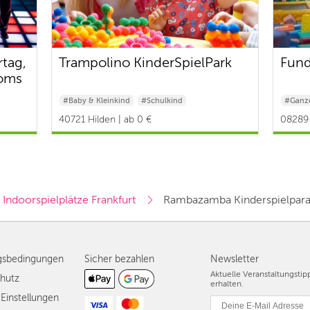
rtag,
Trampolino KinderSpielPark
Fund
ooms
#Baby & Kleinkind
#Schulkind
#Ganze
40721 Hilden | ab 0 €
08289 
Indoorspielplätze Frankfurt
Rambazamba Kinderspielpara
gsbedingungen
Sicher bezahlen
Newsletter
Aktuelle Veranstaltungsti
hutz
erhalten.
Einstellungen