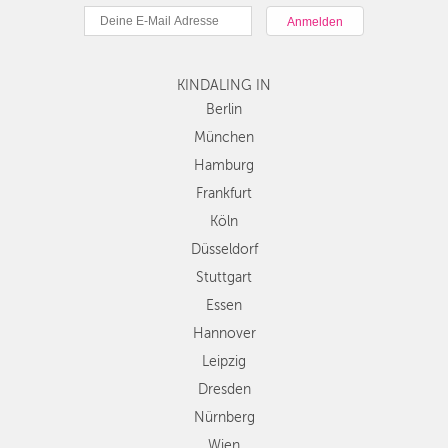
München
Hamburg
Frankfurt
KINDALING IN
Köln
Düsseldorf
Berlin
Stuttgart
München
Essen
Hamburg
Hannover
Frankfurt
Leipzig
Köln
Dresden
Düsseldorf
Nürnberg
Wien
Stuttgart
Zürich
Essen
Andere
Hannover
Regionen
Leipzig
Dresden
Nürnberg
Wien