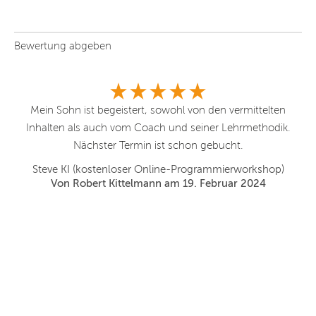
Bewertung abgeben
nn
Mein Sohn ist begeistert, sowohl von den vermittelten
ias
Inhalten als auch vom Coach und seiner Lehrmethodik.
en,
Nächster Termin ist schon gebucht.
re
Steve KI (kostenloser Online-Programmierworkshop)
hat
Von Robert Kittelmann am 19. Februar 2024
n
d
at
es