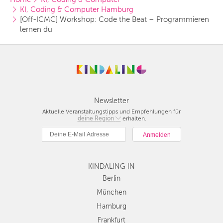
KI, Coding & Computer Hamburg
[Off-ICMC] Workshop: Code the Beat – Programmieren 
lernen du
Newsletter
Aktuelle Veranstaltungstipps und Empfehlungen für
deine Region
Berlin
erhalten.
München
Hamburg
Frankfurt
KINDALING IN
Köln
Düsseldorf
Berlin
Stuttgart
München
Essen
Hamburg
Hannover
Frankfurt