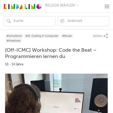
REGION WÄHLEN
BERLIN
MÜNCHEN
HAMBURG
FRANKFURT
KÖLN
DÜSSELDORF
teilen
#Schulkind
#KI, Coding & Computer
#Musik
STUTTGART
#Kreatives
ESSEN
[Off-ICMC] Workshop: Code the Beat –
HANNOVER
LEIPZIG
Programmieren lernen du
DRESDEN
10 - 14 Jahre
NÜRNBERG
WIEN
ZÜRICH
ANDERE
REGIONEN