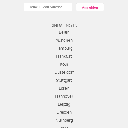
München
Hamburg
Frankfurt
KINDALING IN
Köln
Düsseldorf
Berlin
Stuttgart
München
Essen
Hamburg
Hannover
Frankfurt
Leipzig
Köln
Dresden
Düsseldorf
Nürnberg
Wien
Stuttgart
Zürich
Essen
Andere
Hannover
Regionen
Leipzig
Dresden
Nürnberg