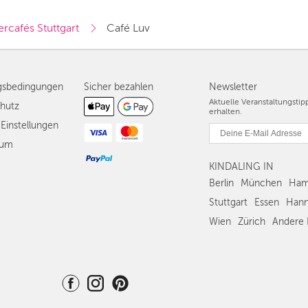
ercafés Stuttgart
Café Luv
gsbedingungen
Sicher bezahlen
Newsletter
Aktuelle Veranstaltungsti
hutz
erhalten.
Einstellungen
sum
KINDALING IN
Berlin
München
Ham
Stuttgart
Essen
Hann
Wien
Zürich
Andere 