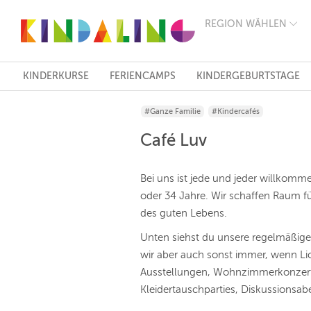
REGION WÄHLEN
BERLIN
MÜNCHEN
HAMBURG
FRANKFURT
KINDERKURSE
FERIENCAMPS
KINDERGEBURTSTAGE
KÖLN
DÜSSELDORF
#Ganze Familie
#Kindercafés
STUTTGART
ESSEN
Café Luv
HANNOVER
LEIPZIG
DRESDEN
Bei uns ist jede und jeder willkomm
NÜRNBERG
oder 34 Jahre. Wir schaffen Raum fü
WIEN
des guten Lebens.
ZÜRICH
ANDERE
Unten siehst du unsere regelmäßig
REGIONEN
wir aber auch sonst immer, wenn Lic
Ausstellungen, Wohnzimmerkonzerte,
Kleidertauschparties, Diskussionsa