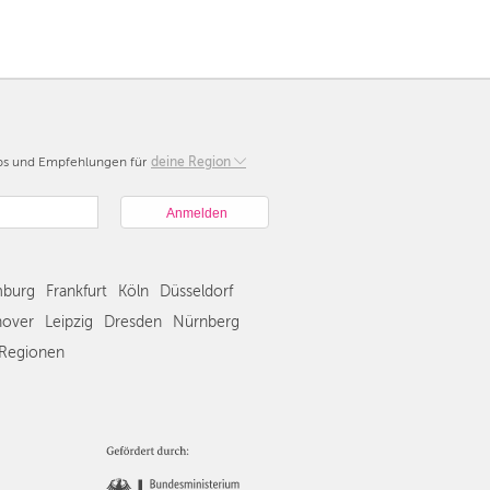
pps und Empfehlungen für
Berlin
deine Region
München
Hamburg
Frankfurt
Köln
burg
Frankfurt
Köln
Düsseldorf
Düsseldorf
Stuttgart
over
Leipzig
Dresden
Nürnberg
Essen
Regionen
Hannover
Leipzig
Dresden
Nürnberg
Wien